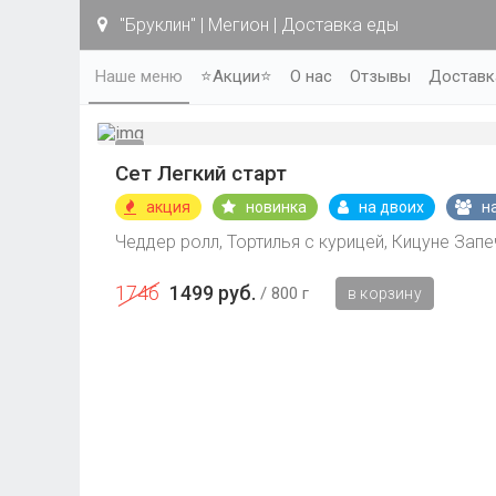
"Бруклин" | Мегион | Доставка еды
Наше меню
⭐Акции⭐
О нас
Отзывы
Доставк
Сет Легкий старт
акция
новинка
на двоих
н
Чеддер ролл, Тортилья с курицей, Кицуне Зап
1746
1499 руб.
800 г
в корзину