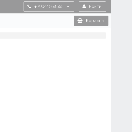
+79044563555
Войти
Корзина