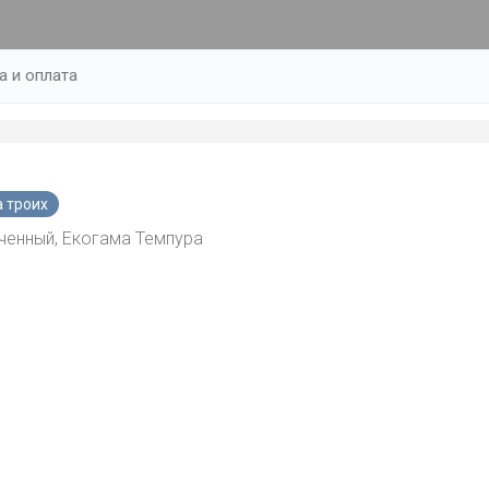
а и оплата
а троих
еченный, Екогама Темпура