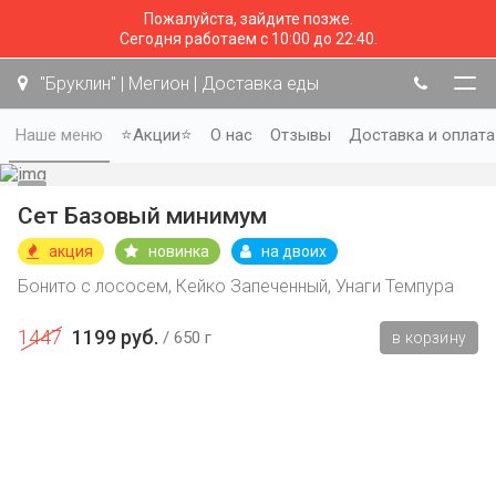
Пожалуйста, зайдите позже.
Сегодня работаем с 10:00 до 22:40.
"Бруклин" | Мегион | Доставка еды
Наше меню
⭐Акции⭐
О нас
Отзывы
Доставка и оплата
Сет Базовый минимум
акция
новинка
на двоих
Бонито с лососем, Кейко Запеченный, Унаги Темпура
1447
1199 руб.
650 г
в корзину