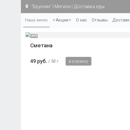
"Бруклин" | Мегион | Доставка еды
Наше меню
⭐Акции⭐
О нас
Отзывы
Доставк
Сметана
49 руб.
50 г
в корзину