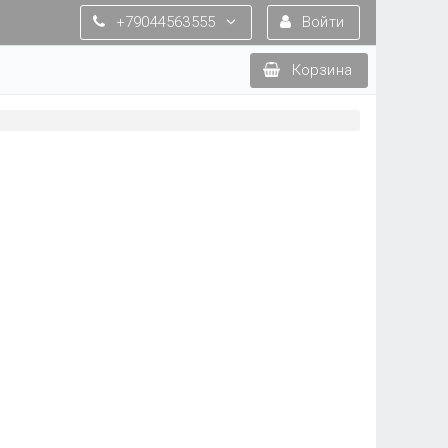
+79044563555
Войти
Корзина